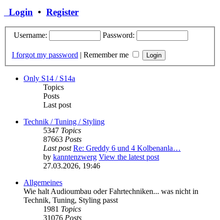
Login
•
Register
Username:
Password:
I forgot my password
|
Remember me
Only S14 / S14a
Topics
Posts
Last post
Technik / Tuning / Styling
5347
Topics
87663
Posts
Last post
Re: Greddy 6 und 4 Kolbenanla…
by
kanntenzwerg
View the latest post
27.03.2026, 19:46
Allgemeines
Wie halt Audioumbau oder Fahrtechniken... was nicht in
Technik, Tuning, Styling passt
1981
Topics
31076
Posts